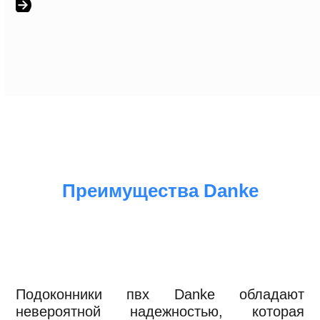
Press
escape
to
go
to
the
first
slide
Преимущества Danke
Подоконники пвх Danke обладают
невероятной надежностью, которая